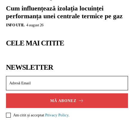
Cum influențează izolația locuinței
performanța unei centrale termice pe gaz
INFO UTIL
4 august 26
CELE MAI CITITE
NEWSLETTER
MĂ ABONEZ
Am citit și acceptat
Privacy Policy
.