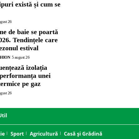
tipuri există și cum se
ugust 26
me de baie se poartă
026. Tendințele care
zonul estival
SHION
5 august 26
ențează izolația
 performanța unei
termice pe gaz
ugust 26
Util
ie
Sport
Agricultură
Casă și Grădină