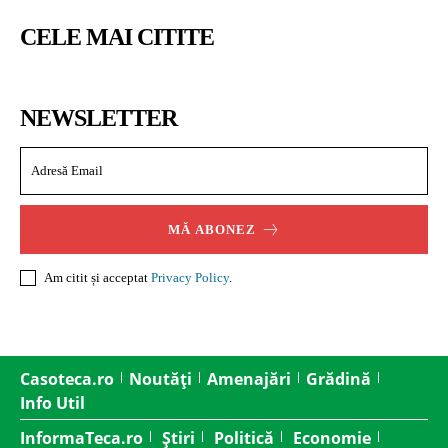
CELE MAI CITITE
NEWSLETTER
MĂ ABONEZ
Am citit și acceptat
Privacy Policy
.
Casoteca.ro
Noutăți
Amenajări
Grădină
Info Util
InformaTeca.ro
Știri
Politică
Economie