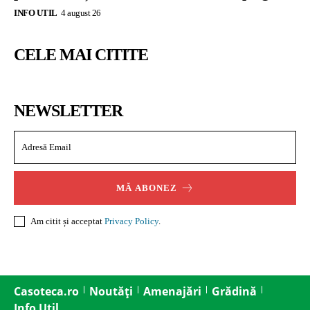
INFO UTIL
4 august 26
CELE MAI CITITE
NEWSLETTER
MĂ ABONEZ
Am citit și acceptat
Privacy Policy
.
Casoteca.ro
Noutăți
Amenajări
Grădină
Info Util