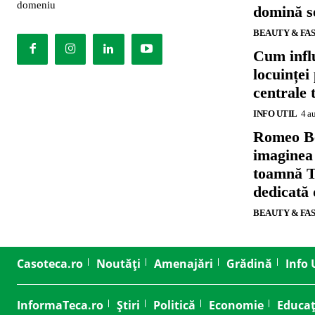
domeniu
domină se
BEAUTY & FA
Cum influ
locuinței
centrale 
INFO UTIL
4 a
Romeo B
imaginea
toamnă T
dedicată
BEAUTY & FA
Casoteca.ro
Noutăți
Amenajări
Grădină
Info 
InformaTeca.ro
Știri
Politică
Economie
Educaț