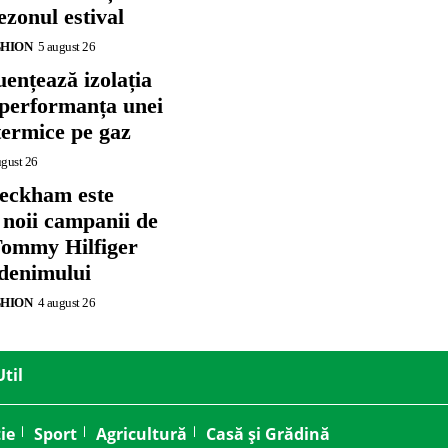
zonul estival
SHION
5 august 26
ențează izolația
 performanța unei
termice pe gaz
ugust 26
eckham este
 noii campanii de
ommy Hilfiger
 denimului
SHION
4 august 26
Util
ie
Sport
Agricultură
Casă și Grădină