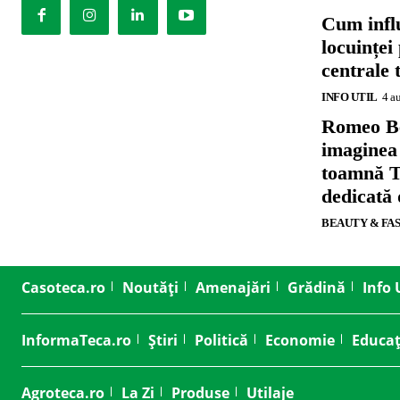
Cum influ
locuinței
centrale 
INFO UTIL
4 a
Romeo B
imaginea
toamnă T
dedicată
BEAUTY & FA
Casoteca.ro
Noutăți
Amenajări
Grădină
Info 
InformaTeca.ro
Știri
Politică
Economie
Educaț
Agroteca.ro
La Zi
Produse
Utilaje