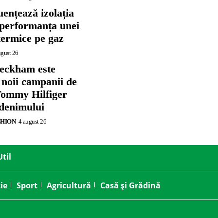
ențează izolația
 performanța unei
termice pe gaz
ugust 26
eckham este
 noii campanii de
ommy Hilfiger
 denimului
SHION
4 august 26
Util
ie
Sport
Agricultură
Casă și Grădină