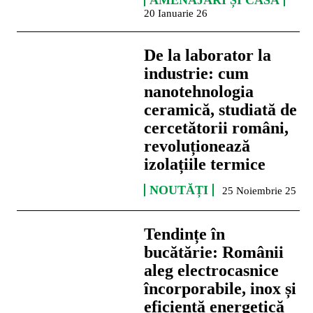
AMENAJĂRI ȘI CASĂ
20 Ianuarie 26
De la laborator la
industrie: cum
nanotehnologia
ceramică, studiată de
cercetătorii români,
revoluționează
izolațiile termice
NOUTĂȚI
25 Noiembrie 25
Tendințe în
bucătărie: Românii
aleg electrocasnice
încorporabile, inox și
eficiență energetică