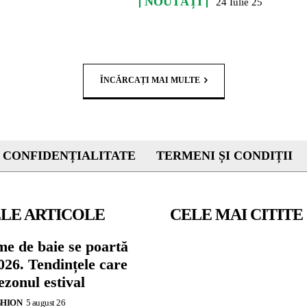
NOUTĂȚI
24 Iulie 25
ÎNCĂRCAȚI MAI MULTE
 CONFIDENȚIALITATE
TERMENI ȘI CONDIȚII
LE ARTICOLE
CELE MAI CITITE
me de baie se poartă
026. Tendințele care
zonul estival
SHION
5 august 26