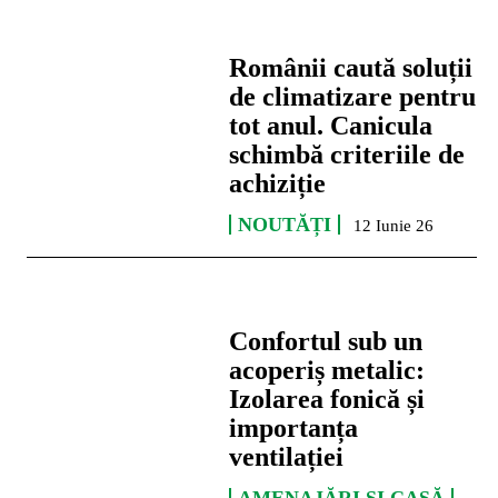
Românii caută soluții
de climatizare pentru
tot anul. Canicula
schimbă criteriile de
achiziție
NOUTĂȚI
12 Iunie 26
Confortul sub un
acoperiș metalic:
Izolarea fonică și
importanța
ventilației