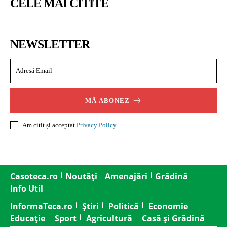
CELE MAI CITITE
NEWSLETTER
MĂ ABONEZ
Am citit și acceptat
Privacy Policy
.
Casoteca.ro
Noutăți
Amenajări
Grădină
Info Util
InformaTeca.ro
Știri
Politică
Economie
Educație
Sport
Agricultură
Casă și Grădină