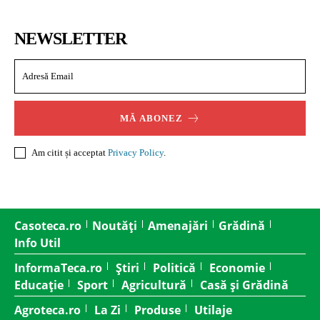
NEWSLETTER
MĂ ABONEZ
Am citit și acceptat
Privacy Policy
.
Casoteca.ro
Noutăți
Amenajări
Grădină
Info Util
InformaTeca.ro
Știri
Politică
Economie
Educație
Sport
Agricultură
Casă și Grădină
Agroteca.ro
La Zi
Produse
Utilaje