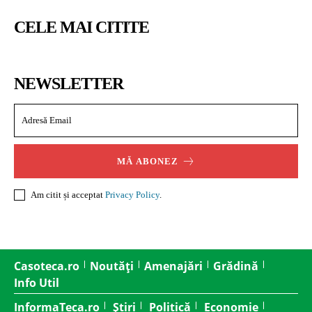
CELE MAI CITITE
NEWSLETTER
MĂ ABONEZ
Am citit și acceptat
Privacy Policy
.
Casoteca.ro
Noutăți
Amenajări
Grădină
Info Util
InformaTeca.ro
Știri
Politică
Economie