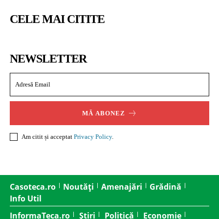
CELE MAI CITITE
NEWSLETTER
MĂ ABONEZ
Am citit și acceptat
Privacy Policy
.
Casoteca.ro
Noutăți
Amenajări
Grădină
Info Util
InformaTeca.ro
Știri
Politică
Economie