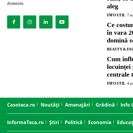
domeniu
aleg
INFO UTIL
7 a
Ce costu
în vara 2
domină se
BEAUTY & FA
Cum influ
locuinței
centrale 
INFO UTIL
4 a
Casoteca.ro
Noutăți
Amenajări
Grădină
Info 
InformaTeca.ro
Știri
Politică
Economie
Educaț