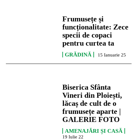
Frumusețe și
funcționalitate: Zece
specii de copaci
pentru curtea ta
GRĂDINĂ
15 Ianuarie 25
Biserica Sfânta
Vineri din Ploiești,
lăcaș de cult de o
frumusețe aparte |
GALERIE FOTO
AMENAJĂRI ȘI CASĂ
19 Iulie 22