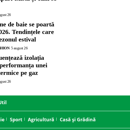
ugust 26
me de baie se poartă
026. Tendințele care
zonul estival
SHION
5 august 26
ențează izolația
 performanța unei
termice pe gaz
ugust 26
Util
ie
Sport
Agricultură
Casă și Grădină