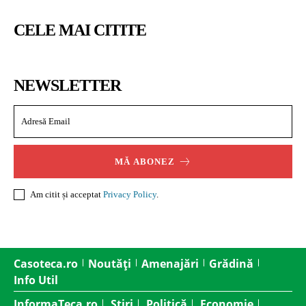
CELE MAI CITITE
NEWSLETTER
MĂ ABONEZ
Am citit și acceptat
Privacy Policy
.
Casoteca.ro
Noutăți
Amenajări
Grădină
Info Util
InformaTeca.ro
Știri
Politică
Economie