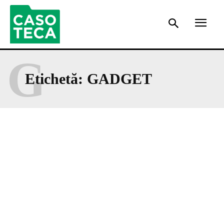
G
Etichetă:
GADGET