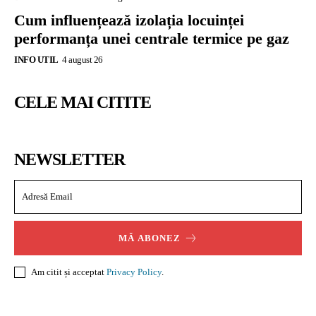
Cum influențează izolația locuinței
performanța unei centrale termice pe gaz
INFO UTIL
4 august 26
CELE MAI CITITE
NEWSLETTER
MĂ ABONEZ
Am citit și acceptat
Privacy Policy
.