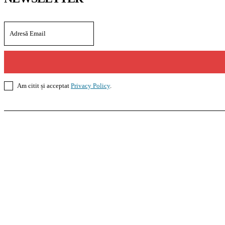
Am citit și acceptat
Privacy Policy
.
Casoteca.ro
Noutăți
Amenajări
Grădină
Info Util
InformaTeca.ro
Știri
Politică
Economie
Educație
S
Agroteca.ro
La Zi
Produse
Utilaje
Pedagoteca.ro
Știrile din Educație
Preșcolar
Școal