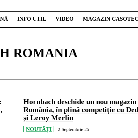
INĂ
INFO UTIL
VIDEO
MAGAZIN CASOTE
H ROMANIA
:
Hornbach deschide un nou magazin 
,
România, în plină competiție cu D
și Leroy Merlin
NOUTĂȚI
2 Septembrie 25