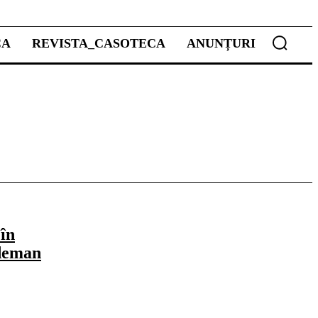
CA
REVISTA_CASOTECA
ANUNȚURI
în
edeman