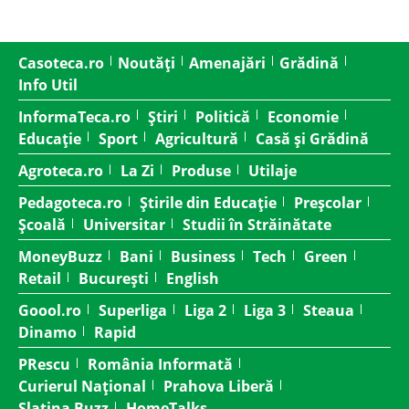
Casoteca.ro
Noutăți
Amenajări
Grădină
Info Util
InformaTeca.ro
Știri
Politică
Economie
Educație
Sport
Agricultură
Casă și Grădină
Agroteca.ro
La Zi
Produse
Utilaje
Pedagoteca.ro
Știrile din Educație
Preșcolar
Școală
Universitar
Studii în Străinătate
MoneyBuzz
Bani
Business
Tech
Green
Retail
București
English
Goool.ro
Superliga
Liga 2
Liga 3
Steaua
Dinamo
Rapid
PRescu
România Informată
Curierul Național
Prahova Liberă
Slatina Buzz
HomeTalks