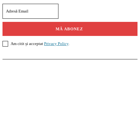
MĂ ABONEZ
Am citit și acceptat
Privacy Policy
.
Casoteca.ro
Noutăți
Amenajări
Grădină
Info Util
InformaTeca.ro
Știri
Politică
Economie
Educație
Sport
Agricultură
Casă și Grădină
Agroteca.ro
La Zi
Produse
Utilaje
Pedagoteca.ro
Știrile din Educație
Preșcolar
Școală
Universitar
Studii în Străinătate
MoneyBuzz
Bani
Business
Tech
Green
Retail
București
English
Goool.ro
Superliga
Liga 2
Liga 3
Steaua
Dinamo
Rapid