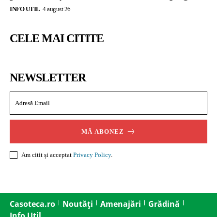
INFO UTIL
4 august 26
CELE MAI CITITE
NEWSLETTER
MĂ ABONEZ
Am citit și acceptat
Privacy Policy
.
Casoteca.ro
Noutăți
Amenajări
Grădină
Info Util