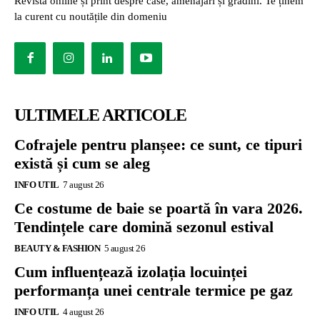
Revistă online și print despre case, amenajări și grădini. Te ținem
la curent cu noutățile din domeniu
ULTIMELE ARTICOLE
Cofrajele pentru planșee: ce sunt, ce tipuri
există și cum se aleg
INFO UTIL
7 august 26
Ce costume de baie se poartă în vara 2026.
Tendințele care domină sezonul estival
BEAUTY & FASHION
5 august 26
Cum influențează izolația locuinței
performanța unei centrale termice pe gaz
INFO UTIL
4 august 26