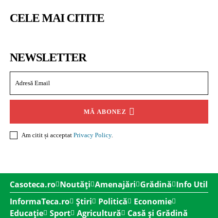
CELE MAI CITITE
NEWSLETTER
MĂ ABONEZ
Am citit și acceptat
Privacy Policy
.
Casoteca.ro
Noutăți
Amenajări
Grădină
Info Util
InformaTeca.ro
Știri
Politică
Economie
Educație
Sport
Agricultură
Casă și Grădină