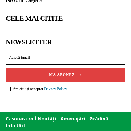
INFO UTIL
7 august 26
CELE MAI CITITE
NEWSLETTER
MĂ ABONEZ
Am citit și acceptat
Privacy Policy
.
Casoteca.ro
Noutăți
Amenajări
Grădină
Info Util