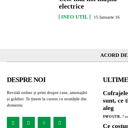
electrice
INFO UTIL
15 Ianuarie 16
ACORD DE
DESPRE NOI
ULTIME
Cofrajele
Revistă online și print despre case, amenajări
și grădini. Te ținem la curent cu noutățile din
sunt, ce 
domeniu
aleg
INFO UTIL
7 a
Ce costu