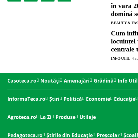
în vara 2
domină se
BEAUTY & FA
Cum influ
locuinței
centrale 
INFO UTIL
4 a
Casoteca.ro
Noutăți
Amenajări
Grădină
Info Util
InformaTeca.ro
Știri
Politică
Economie
Educație
Agroteca.ro
La Zi
Produse
Utilaje
Pedagoteca.ro
Știrile din Educație
Preșcolar
Școal