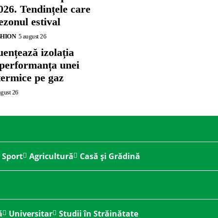
026. Tendințele care
zonul estival
SHION
5 august 26
ențează izolația
 performanța unei
termice pe gaz
ugust 26
Sport
Agricultură
Casă și Grădină
ă
Universitar
Studii în Străinătate