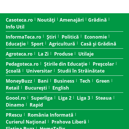
Casoteca.ro
Noutăți
Amenajări
Grădină
Info Util
InformaTeca.ro
Știri
Politică
Economie
Educație
Sport
Agricultură
Casă și Grădină
Agroteca.ro
La Zi
Produse
Utilaje
Pedagoteca.ro
Știrile din Educație
Preșcolar
Școală
Universitar
Studii în Străinătate
MoneyBuzz
Bani
Business
Tech
Green
Retail
București
English
Goool.ro
Superliga
Liga 2
Liga 3
Steaua
Dinamo
Rapid
PRescu
România Informată
Curierul Național
Prahova Liberă
Slatina Buzz
HomeTalks