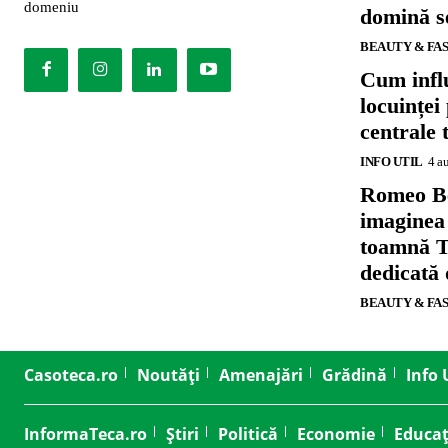
domeniu
domină se
BEAUTY & FA
Cum influ
locuinței
centrale 
INFO UTIL
4 a
Romeo B
imaginea
toamnă T
dedicată
BEAUTY & FA
Casoteca.ro
Noutăți
Amenajări
Grădină
Info 
InformaTeca.ro
Știri
Politică
Economie
Educaț