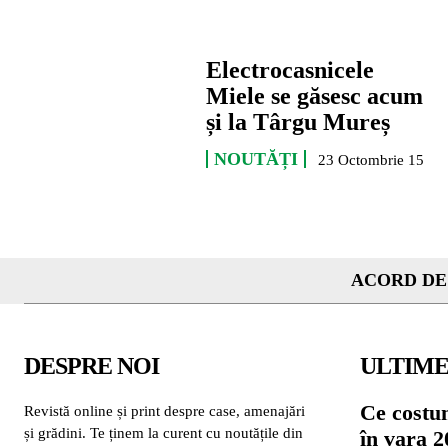
Electrocasnicele
Miele se găsesc acum
și la Târgu Mureș
NOUTĂȚI
23 Octombrie 15
ACORD DE
DESPRE NOI
ULTIME
Ce costu
Revistă online și print despre case, amenajări
și grădini. Te ținem la curent cu noutățile din
în vara 2