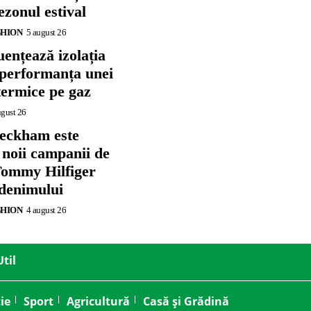
zonul estival
SHION
5 august 26
ențează izolația
 performanța unei
termice pe gaz
ugust 26
eckham este
 noii campanii de
ommy Hilfiger
 denimului
SHION
4 august 26
Util
ie
Sport
Agricultură
Casă și Grădină