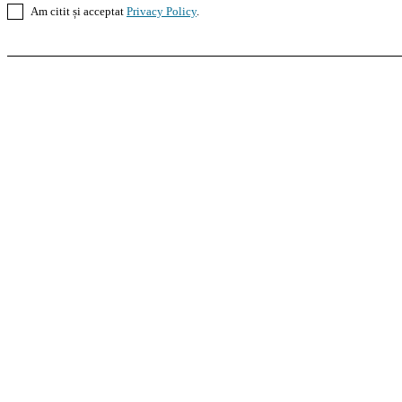
Am citit și acceptat
Privacy Policy
.
Casoteca.ro
Noutăți
Amenajări
Grădină
Info Util
InformaTeca.ro
Știri
Politică
Economie
Educație
S
Agroteca.ro
La Zi
Produse
Utilaje
Pedagoteca.ro
Știrile din Educație
Preșcolar
Școal
MoneyBuzz
Bani
Business
Tech
Green
Retail
Bucu
Goool.ro
Superliga
Liga 2
Liga 3
Steaua
Dinamo
R
PRescu
România Informată
Curierul Național
Pra