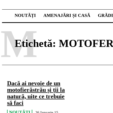
NOUTĂȚI
AMENAJĂRI ȘI CASĂ
GRĂD
M
Etichetă:
MOTOFER
Dacă ai nevoie de un
motofierăstrău și ții la
natură, uite ce trebuie
să faci
NOUTĂȚI
26 Ianuarie 15