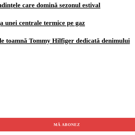
dințele care domină sezonul estival
a unei centrale termice pe gaz
de toamnă Tommy Hilfiger dedicată denimului
MĂ ABONEZ