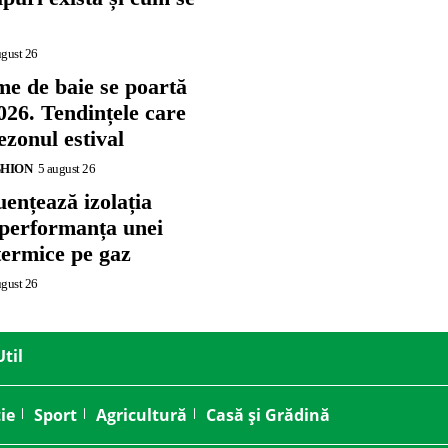
ugust 26
me de baie se poartă
026. Tendințele care
zonul estival
SHION
5 august 26
ențează izolația
 performanța unei
termice pe gaz
ugust 26
Util
ie
Sport
Agricultură
Casă și Grădină