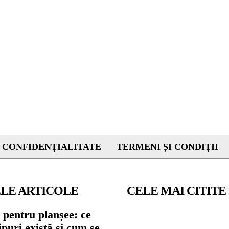
 CONFIDENȚIALITATE
TERMENI ȘI CONDIȚII
LE ARTICOLE
CELE MAI CITITE
 pentru planșee: ce
tipuri există și cum se