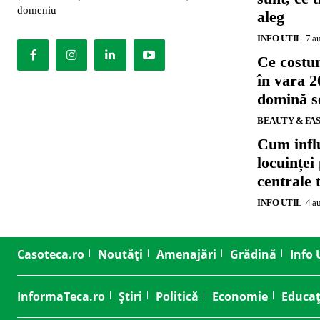
domeniu
aleg
INFO UTIL
7 a
Ce costu
în vara 2
domină se
BEAUTY & FA
Cum influ
locuinței
centrale 
INFO UTIL
4 a
Casoteca.ro
Noutăți
Amenajări
Grădină
Info 
InformaTeca.ro
Știri
Politică
Economie
Educaț