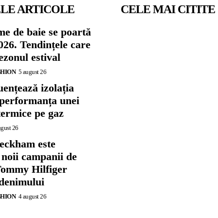
LE ARTICOLE
CELE MAI CITITE
me de baie se poartă
026. Tendințele care
zonul estival
SHION
5 august 26
ențează izolația
 performanța unei
termice pe gaz
ugust 26
eckham este
 noii campanii de
ommy Hilfiger
 denimului
SHION
4 august 26