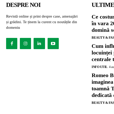
DESPRE NOI
ULTIME
Ce costu
Revistă online și print despre case, amenajări
și grădini. Te ținem la curent cu noutățile din
în vara 2
domeniu
domină se
BEAUTY & FA
Cum influ
locuinței
centrale 
INFO UTIL
4 a
Romeo B
imaginea
toamnă T
dedicată
BEAUTY & FA