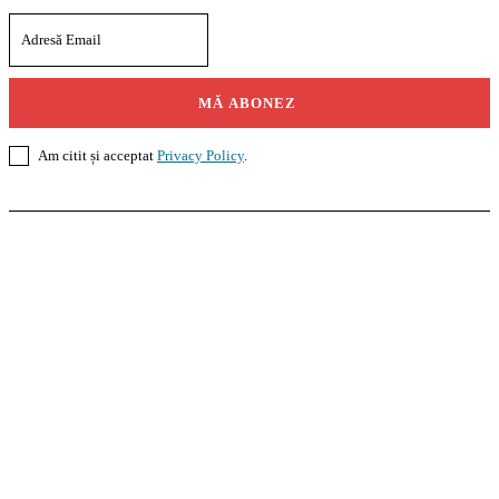
MĂ ABONEZ
Am citit și acceptat
Privacy Policy
.
Casoteca.ro
Noutăți
Amenajări
Grădină
Info Util
InformaTeca.ro
Știri
Politică
Economie
Educație
Sport
Agricultură
Casă și Grădină
Agroteca.ro
La Zi
Produse
Utilaje
Pedagoteca.ro
Știrile din Educație
Preșcolar
Școală
Universitar
Studii în Străinătate
MoneyBuzz
Bani
Business
Tech
Green
Retail
București
English
Goool.ro
Superliga
Liga 2
Liga 3
Steaua
Dinamo
Rapid