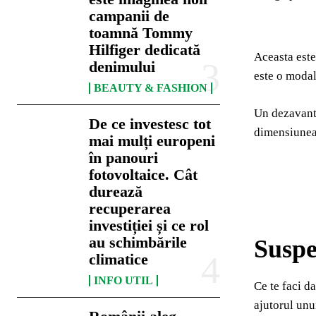
campanii de
toamnă Tommy
Hilfiger dedicată
Aceasta este
denimului
este o modal
BEAUTY & FASHION
Un dezavanta
De ce investesc tot
dimensiunea 
mai mulți europeni
în panouri
fotovoltaice. Cât
durează
recuperarea
investiției și ce rol
au schimbările
Susp
climatice
INFO UTIL
Ce te faci d
ajutorul unu