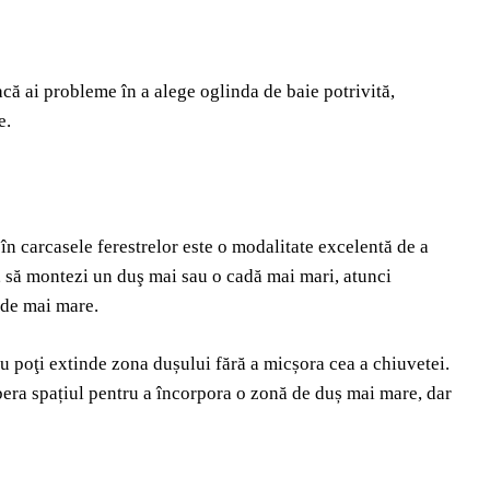
acă ai probleme în a alege oglinda de baie potrivită,
e.
 în carcasele ferestrelor este o modalitate excelentă de a
a, să montezi un duş mai sau o cadă mai mari, atunci
 de mai mare.
nu poţi extinde zona dușului fără a micșora cea a chiuvetei.
ibera spațiul pentru a încorpora o zonă de duș mai mare, dar