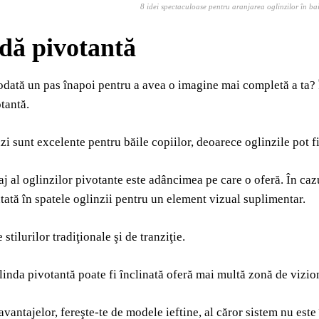
8 idei spectaculoase pentru aranjarea oglinzilor în ba
dă pivotantă
odată un pas înapoi pentru a avea o imagine mai completă a ta? În
tantă.
zi sunt excelente pentru băile copiilor, deoarece oglinzile pot f
aj al oglinzilor pivotante este adâncimea pe care o oferă. În caz
tată în spatele oglinzii pentru un element vizual suplimentar.
 stilurilor tradiţionale şi de tranziţie.
linda pivotantă poate fi înclinată oferă mai multă zonă de vizion
avantajelor, fereşte-te de modele ieftine, al căror sistem nu este