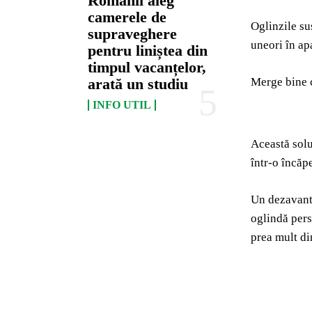
Românii aleg
camerele de
Oglinzile su
supraveghere
uneori în ap
pentru liniștea din
timpul vacanțelor,
Merge bine c
arată un studiu
INFO UTIL
Această solu
într-o încăp
Un dezavanta
oglindă pers
prea mult din