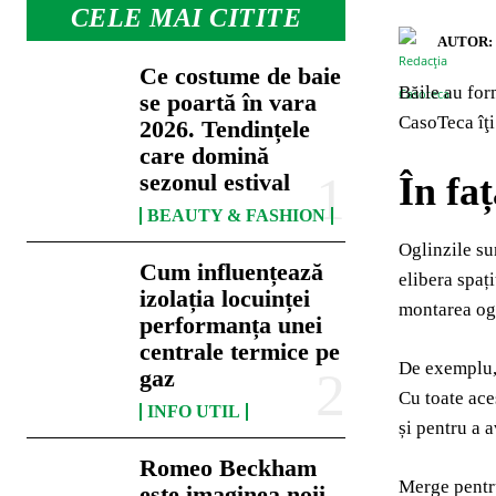
CELE MAI CITITE
AUTOR:
Ce costume de baie
Băile au for
se poartă în vara
CasoTeca îţi
2026. Tendințele
care domină
sezonul estival
În faț
BEAUTY & FASHION
Oglinzile su
Cum influențează
elibera spaț
izolația locuinței
montarea ogl
performanța unei
centrale termice pe
De exemplu, 
gaz
Cu toate ace
INFO UTIL
și pentru a 
Romeo Beckham
Merge pentru
este imaginea noii