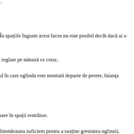
ie
 spațiile înguste acest lucru nu este posibil decât dacă ai o
i reglate pe măsură ce cresc.
ul în care oglinda este montată departe de perete, faianţa
are în spații restrânse.
 întotdeauna suficient pentru a susține greutatea oglinzii,