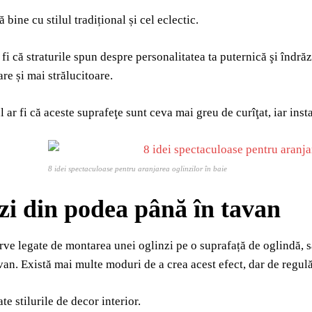
bine cu stilul tradițional și cel eclectic.
 fi că straturile spun despre personalitatea ta puternică şi îndră
re și mai strălucitoare.
ar fi că aceste suprafeţe sunt ceva mai greu de curîţat, iar instal
8 idei spectaculoase pentru aranjarea oglinzilor în baie
zi din podea până în tavan
rve legate de montarea unei oglinzi pe o suprafață de oglindă, sar
avan. Există mai multe moduri de a crea acest efect, dar de regul
e stilurile de decor interior.