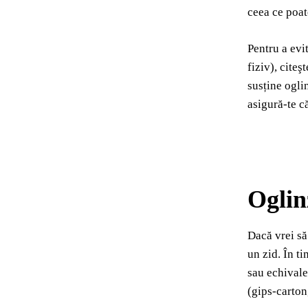
ceea ce poat
Pentru a evi
fiziv), cite
susține ogli
asigură-te c
Oglinz
Dacă vrei să
un zid. În t
sau echivale
(gips-carton,