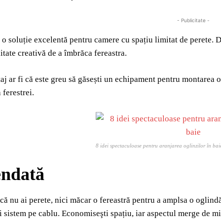
- Publicitate -
 o soluție excelentă pentru camere cu spațiu limitat de perete. 
itate creativă de a îmbrăca fereastra.
j ar fi că este greu să găsești un echipament pentru montarea og
ferestrei.
8 idei spectaculoase pentru aranjarea oglinzilor în bai
endată
acă nu ai perete, nici măcar o fereastră pentru a amplsa o oglin
i sistem pe cablu. Economiseşti spațiu, iar aspectul merge de m