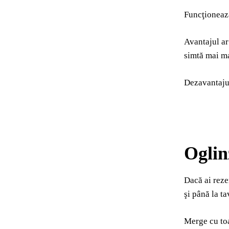
Funcţionează 
Avantajul ar
simtă mai ma
Dezavantajul 
Oglin
Dacă ai reze
şi până la t
Merge cu toat