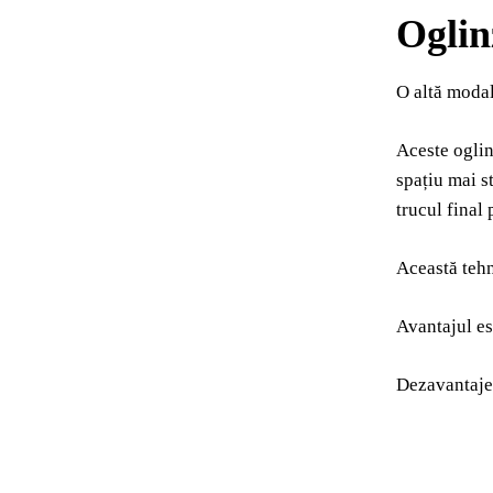
Oglin
O altă modal
Aceste oglin
spațiu mai s
trucul final 
Această tehn
Avantajul es
Dezavantajele