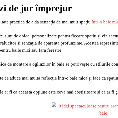
zi de jur împrejur
itate practică de a da senzaţia de mai mult spaţiu
într-o baie mi
zi sunt de obicei personalizate pentru fiecare spațiu şi vin secur
trălucitor și senzaţia de aparentă profunzime. Acestea reprezintă
pentru băile mici sau fără ferestre.
ică de montare a oglinzilor în baie se potriveşte cu stilurile co
te că aduce mai multă reflecție într-o baie mică şi face ca spați
 ar fi că această opţiune este ceva mai costisitoare şi că ar fi g