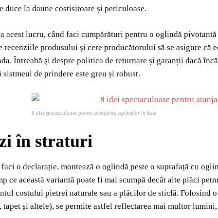
e duce la daune costisitoare și periculoase.
ta acest lucru, când faci cumpărături pentru o oglindă pivotant
şte recenziile produsului și cere producătorului să se asigure că
nda. Întreabă şi despre politica de returnare și garanții dacă înc
ă sistmeul de prindere este greu și robust.
8 idei spectaculoase pentru aranjarea oglinzilor în baie
i în straturi
 faci o declarație, montează o oglindă peste o suprafață cu oglin
imp ce această variantă poate fi mai scumpă decât alte plăci petnr
ntul costului pietrei naturale sau a plăcilor de sticlă. Folosind 
 tapet și altele), se permite astfel reflectarea mai multor lumini