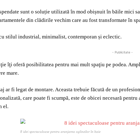
spendate sunt o soluție utilizată în mod obișnuit în băile mici s
artamentele din clădirile vechim care au fost transformate în spaț
u stilul industrial, minimalist, contemporan și eclectic.
- Publicitate -
ţie îţi oferă posibilitatea pentru mai mult spaţiu pe podea. Ampl
ere mare.
j ar fi legat de montare. Aceasta trebuie făcută de un profesion
onalizată, care poate fi scumpă, este de obicei necesară pentru 
 el.
8 idei spectaculoase pentru aranjarea oglinzilor în baie