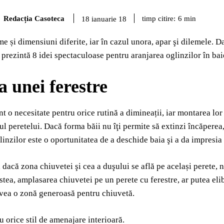
Redacția Casoteca
timp citire:
6
min
18 ianuarie 18
me și dimensiuni diferite, iar în cazul unora, apar şi dilemele. D
 prezintă 8 idei spectaculoase pentru aranjarea oglinzilor în bai
a unei ferestre
nt o necesitate pentru orice rutină a dimineații, iar montarea lor
iul peretelui. Dacă forma băii nu îţi permite să extinzi încăpere
inzilor este o oportunitatea de a deschide baia şi a da impresia
dacă zona chiuvetei şi cea a duşului se află pe același perete, 
stea, amplasarea chiuvetei pe un perete cu ferestre, ar putea el
avea o zonă generoasă pentru chiuvetă.
 orice stil de amenajare interioară.