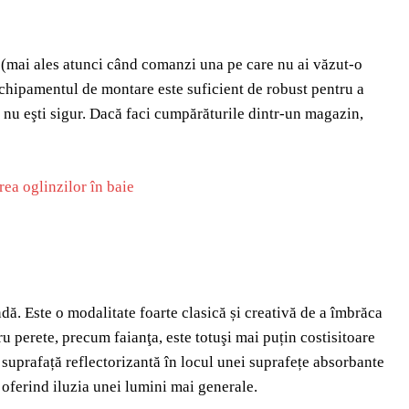
ă (mai ales atunci când comanzi una pe care nu ai văzut-o
 echipamentul de montare este suficient de robust pentru a
ă nu eşti sigur. Dacă faci cumpărăturile dintr-un magazin,
dă. Este o modalitate foarte clasică și creativă de a îmbrăca
u perete, precum faianţa, este totuşi mai puțin costisitoare
o suprafață reflectorizantă în locul unei suprafețe absorbante
, oferind iluzia unei lumini mai generale.