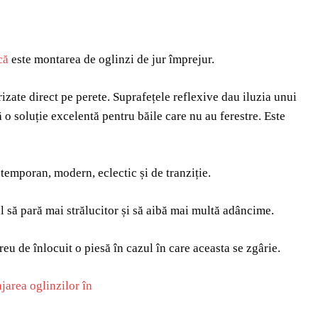
că
este montarea de oglinzi de jur împrejur.
izate direct pe perete. Suprafețele reflexive dau iluzia unui
 o soluție excelentă pentru băile care nu au ferestre. Este
ntemporan, modern, eclectic și de tranziție.
ul să pară mai strălucitor și să aibă mai multă adâncime.
reu de înlocuit o piesă în cazul în care aceasta se zgârie.