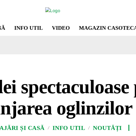
NĂ
INFO UTIL
VIDEO
MAGAZIN CASOTEC
dei spectaculoase
njarea oglinzilor
JĂRI ȘI CASĂ
INFO UTIL
NOUTĂȚI