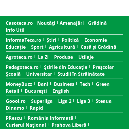
Casoteca.ro
Noutăți
Amenajări
Grădină
Info Util
InformaTeca.ro
Știri
Politică
Economie
Educație
Sport
Agricultură
Casă și Grădină
Agroteca.ro
La Zi
Produse
Utilaje
Pedagoteca.ro
Știrile din Educație
Preșcolar
Școală
Universitar
Studii în Străinătate
MoneyBuzz
Bani
Business
Tech
Green
Retail
București
English
Goool.ro
Superliga
Liga 2
Liga 3
Steaua
Dinamo
Rapid
PRescu
România Informată
Curierul Național
Prahova Liberă