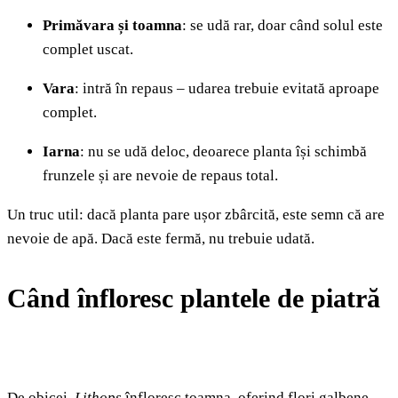
Primăvara și toamna
: se udă rar, doar când solul este
complet uscat.
Vara
: intră în repaus – udarea trebuie evitată aproape
complet.
Iarna
: nu se udă deloc, deoarece planta își schimbă
frunzele și are nevoie de repaus total.
Un truc util: dacă planta pare ușor zbârcită, este semn că are
nevoie de apă. Dacă este fermă, nu trebuie udată.
Când înfloresc plantele de piatră
De obicei,
Lithops
înfloresc toamna, oferind flori galbene