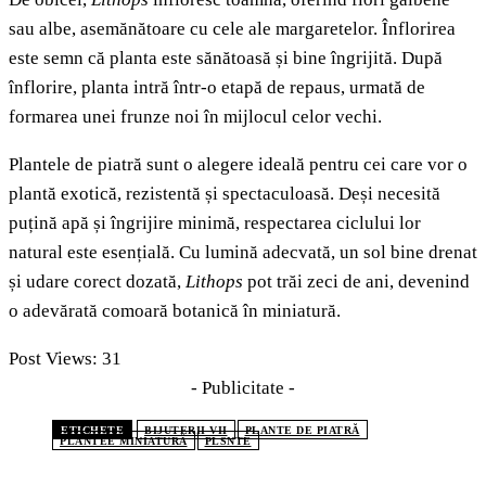
sau albe, asemănătoare cu cele ale margaretelor. Înflorirea
este semn că planta este sănătoasă și bine îngrijită. După
înflorire, planta intră într-o etapă de repaus, urmată de
formarea unei frunze noi în mijlocul celor vechi.
Plantele de piatră sunt o alegere ideală pentru cei care vor o
plantă exotică, rezistentă și spectaculoasă. Deși necesită
puțină apă și îngrijire minimă, respectarea ciclului lor
natural este esențială. Cu lumină adecvată, un sol bine drenat
și udare corect dozată,
Lithops
pot trăi zeci de ani, devenind
o adevărată comoară botanică în miniatură.
Post Views:
31
- Publicitate -
ETICHETE
BIJUTERII VII
PLANTE DE PIATRĂ
PLANTEE MINIATURĂ
PLSNTE