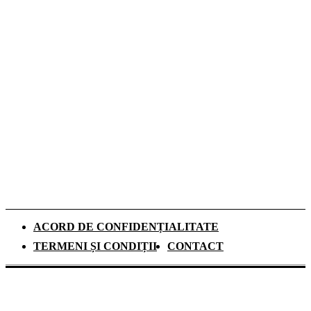
De ce investesc tot mai mulți europeni în
panouri fotovoltaice. Cât durează
recuperarea investiției și ce rol au
schimbările climatice
Românii aleg camerele de supraveghere
pentru liniștea din timpul vacanțelor, arată
un studiu
ACORD DE CONFIDENȚIALITATE
TERMENI ȘI CONDIȚII
CONTACT