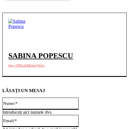
SABINA POPESCU
http://DDLxE&Kidm(OaUx
LĂSAȚI UN MESAJ
Nume:*
Introduceți aici numele dvs.
Email:*