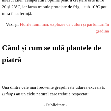
miezul zilei. Temperatura optimă pentru creștere este între
20 și 28°C, iar iarna trebuie protejate de frig – sub 10°C pot
intra în suferință.
Vezi și:
Florile lunii mai: explozie de culori și parfumuri în
grădină
Când și cum se udă plantele de
piatră
Una dintre cele mai frecvente greșeli este udarea excesivă.
Lithops
au un ciclu natural care trebuie respectat:
- Publicitate -