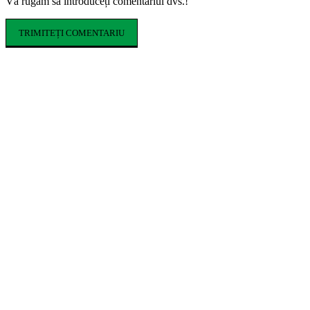
Vă rugăm să introduceți comentariul dvs.!
ARTICOLE POPULARE
Ce costume de baie se poartă în vara 2026.
Tendințele care domină sezonul estival
Cum influențează izolația locuinței
performanța unei centrale termice pe gaz
Romeo Beckham este imaginea noii campanii
de toamnă Tommy Hilfiger dedicată
denimului