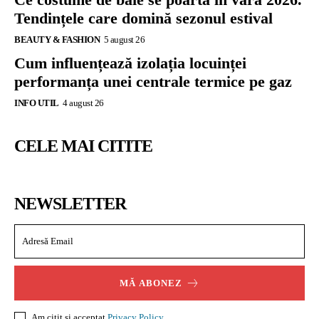
Tendințele care domină sezonul estival
BEAUTY & FASHION
5 august 26
Cum influențează izolația locuinței
performanța unei centrale termice pe gaz
INFO UTIL
4 august 26
CELE MAI CITITE
NEWSLETTER
MĂ ABONEZ
Am citit și acceptat
Privacy Policy
.