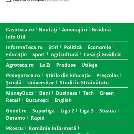
Casoteca.ro
Noutăți
Amenajări
Grădină
Info Util
InformaTeca.ro
Știri
Politică
Economie
Educație
Sport
Agricultură
Casă și Grădină
Agroteca.ro
La Zi
Produse
Utilaje
Pedagoteca.ro
Știrile din Educație
Preșcolar
Școală
Universitar
Studii în Străinătate
MoneyBuzz
Bani
Business
Tech
Green
Retail
București
English
Goool.ro
Superliga
Liga 2
Liga 3
Steaua
Dinamo
Rapid
PRescu
România Informată