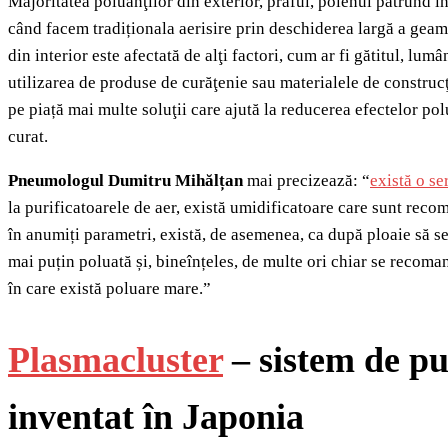
Majoritatea poluanţilor din exterior, praful, polenul pătrund în
când facem tradiționala aerisire prin deschiderea largă a geamu
din interior este afectată de alţi factori, cum ar fi gătitul, lum
utilizarea de produse de curăţenie sau materialele de construcţ
pe piață mai multe soluţii care ajută la reducerea efectelor pol
curat.
Pneumologul Dumitru Mihălțan
mai precizează: “
există o se
la purificatoarele de aer, există umidificatoare care sunt reco
în anumiți parametri, există, de asemenea, ca după ploaie să se
mai puțin poluată și, bineînțeles, de multe ori chiar se recom
în care există poluare mare.”
Plasmacluster
– sistem de pu
inventat în Japonia