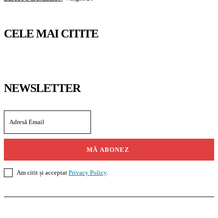
CELE MAI CITITE
NEWSLETTER
MĂ ABONEZ
Am citit și acceptat
Privacy Policy
.
Casoteca.ro
Noutăți
Amenajări
Grădină
Info Util
InformaTeca.ro
Știri
Politică
Economie
Educație