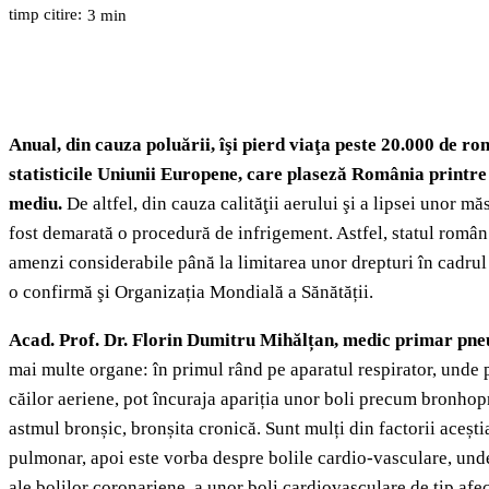
timp citire:
3
min
Anual, din cauza poluării, îşi pierd viaţa peste 20.000 de ro
statisticile Uniunii Europene, care plaseză România printre
mediu.
De altfel, din cauza calităţii aerului şi a lipsei unor mă
fost demarată o procedură de infrigement. Astfel, statul român 
amenzi considerabile până la limitarea unor drepturi în cadrul
o confirmă şi Organizația Mondială a Sănătății.
Acad. Prof. Dr. Florin Dumitru Mihălțan, medic primar pn
mai multe organe: în primul rând pe aparatul respirator, unde po
căilor aeriene, pot încuraja apariția unor boli precum bronho
astmul bronșic, bronșita cronică. Sunt mulți din factorii acești
pulmonar, apoi este vorba despre bolile cardio-vasculare, und
ale bolilor coronariene, a unor boli cardiovasculare de tip afec