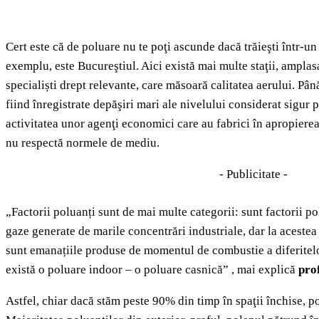
Cert este că de poluare nu te poţi ascunde dacă trăieşti într-u
exemplu, este Bucureştiul. Aici există mai multe staţii, amplas
specialiști drept relevante, care măsoară calitatea aerului. Pân
fiind înregistrate depăşiri mari ale nivelului considerat sigur p
activitatea unor agenţi economici care au fabrici în apropierea
nu respectă normele de mediu.
- Publicitate -
„Factorii poluanți sunt de mai multe categorii: sunt factorii po
gaze generate de marile concentrări industriale, dar la acestea 
sunt emanațiile produse de momentul de combustie a diferitel
există o poluare indoor – o poluare casnică” , mai explică
pro
Astfel, chiar dacă stăm peste 90% din timp în spaţii închise, po