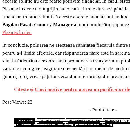
această soluție nu este foarte potrivită financiar. În cazul sist
Plasmacluster, cu o îngrijire adecvată, filtrele durează până la
financiar, trebuie reținut că aceste aparate nu mai sunt un lux,
Bogdan Pasat, Country Manager
al unui producător japone
Plasmacluster.
În concluzie, poluarea ne afectează sănătatea fiecăruia dintre 
pentru a-i limita efectele, dar răspunderea mare este în sarcina 
sunt la îndemâna acestora ar fi promovarea transportului publ
variante ecologice, asigurarea respectării normelor de mediu d
gunoi şi creşterea spaţiilor verzi din interiorul şi din preajma 
Citește și
Cinci motive pentru a avea un purificator de 
Post Views:
23
- Publicitate -
ETICHETE
BOGDAN PASAT
COUNTRY MANAGER
PLASMACLUST
PROFESORUL DUMITRU MIHĂLȚAN
PURIFICATOR DE AER