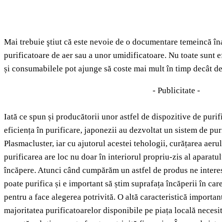
Mai trebuie ştiut că este nevoie de o documentare temeincă îna
purificatoare de aer sau a unor umidificatoare. Nu toate sunt ef
și consumabilele pot ajunge să coste mai mult în timp decât dec
- Publicitate -
Iată ce spun și producătorii unor astfel de dispozitive de purif
eficiența în purificare, japonezii au dezvoltat un sistem de pu
Plasmacluster, iar cu ajutorul acestei tehologii, curățarea aeru
purificarea are loc nu doar în interiorul propriu-zis al aparatului
încăpere. Atunci când cumpărăm un astfel de produs ne interes
poate purifica și e important să știm suprafața încăperii în car
pentru a face alegerea potrivită. O altă caracteristică importa
majoritatea purificatoarelor disponibile pe piața locală necesit