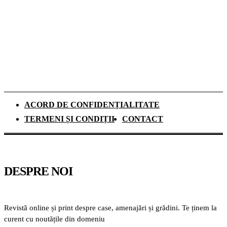
Românii aleg camerele de supraveghere
pentru liniștea din timpul vacanțelor, arată
un studiu
ACORD DE CONFIDENȚIALITATE
TERMENI ȘI CONDIȚII
CONTACT
DESPRE NOI
Revistă online și print despre case, amenajări și grădini. Te ținem la
curent cu noutățile din domeniu