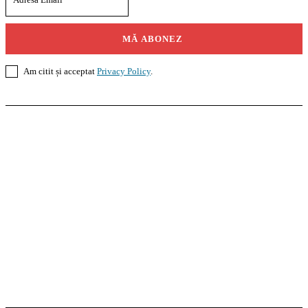
MĂ ABONEZ
Am citit și acceptat
Privacy Policy
.
Casoteca.ro
Noutăți
Amenajări
Grădină
Info Util
InformaTeca.ro
Știri
Politică
Economie
Educație
Sport
Agricultură
Casă și Grădină
Agroteca.ro
La Zi
Produse
Utilaje
Pedagoteca.ro
Știrile din Educație
Preșcolar
Școală
Universitar
Studii în Străinătate
MoneyBuzz
Bani
Business
Tech
Green
Retail
București
English
Goool.ro
Superliga
Liga 2
Liga 3
Steaua
Dinamo
Rapid
PRescu
România Informată
Curierul Național
Prahova Liberă
Slatina Buzz
HomeTalks