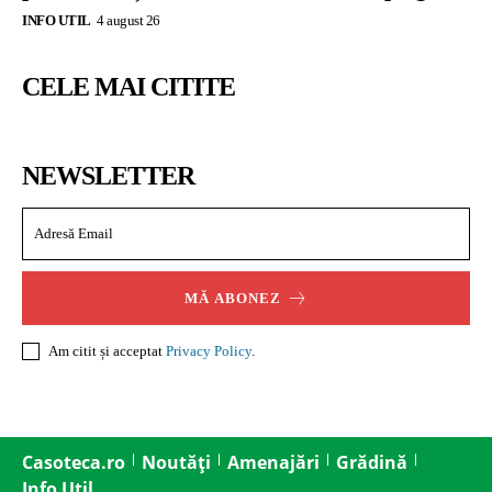
INFO UTIL
4 august 26
CELE MAI CITITE
NEWSLETTER
MĂ ABONEZ
Am citit și acceptat
Privacy Policy
.
Casoteca.ro
Noutăți
Amenajări
Grădină
Info Util