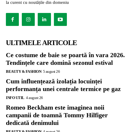
la curent cu noutățile din domeniu
ULTIMELE ARTICOLE
Ce costume de baie se poartă în vara 2026.
Tendințele care domină sezonul estival
BEAUTY & FASHION
5 august 26
Cum influențează izolația locuinței
performanța unei centrale termice pe gaz
INFO UTIL
4 august 26
Romeo Beckham este imaginea noii
campanii de toamnă Tommy Hilfiger
dedicată denimului
BEAUTY & FASHION
4 august 26