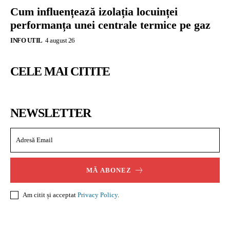
Cum influențează izolația locuinței
performanța unei centrale termice pe gaz
INFO UTIL
4 august 26
CELE MAI CITITE
NEWSLETTER
MĂ ABONEZ
Am citit și acceptat
Privacy Policy
.