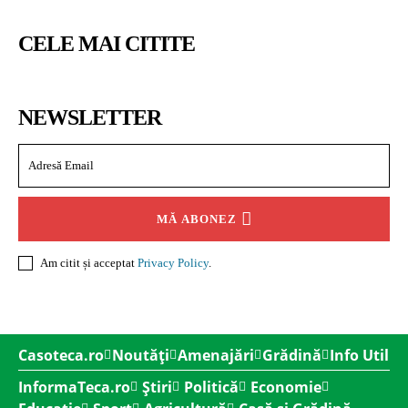
CELE MAI CITITE
NEWSLETTER
MĂ ABONEZ
Am citit și acceptat
Privacy Policy
.
Casoteca.ro
Noutăți
Amenajări
Grădină
Info Util
InformaTeca.ro
Știri
Politică
Economie