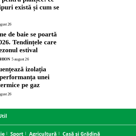
tipuri există și cum se
ugust 26
me de baie se poartă
026. Tendințele care
zonul estival
SHION
5 august 26
ențează izolația
 performanța unei
termice pe gaz
ugust 26
Util
ie
Sport
Agricultură
Casă și Grădină