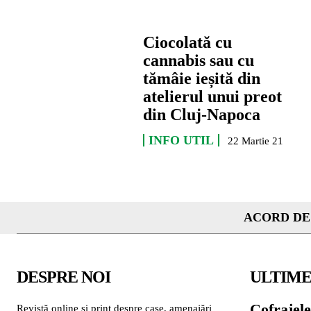
Ciocolată cu
cannabis sau cu
tămâie ieșită din
atelierul unui preot
din Cluj-Napoca
INFO UTIL
22 Martie 21
ACORD DE
DESPRE NOI
ULTIME
Cofrajele
Revistă online și print despre case, amenajări