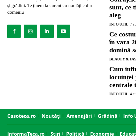
și grădini. Te ținem la curent cu noutățile din
sunt, ce 
domeniu
aleg
INFO UTIL
7 a
Ce costu
în vara 2
domină se
BEAUTY & FA
Cum influ
locuinței
centrale 
INFO UTIL
4 a
Casoteca.ro
Noutăți
Amenajări
Grădină
Info 
InformaTeca.ro
Știri
Politică
Economie
Educaț