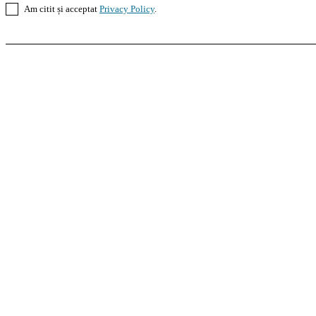
Am citit și acceptat
Privacy Policy
.
Casoteca.ro
Noutăți
Amenajări
Grădină
Info Util
InformaTeca.ro
Știri
Politică
Economie
Educație
S
Agroteca.ro
La Zi
Produse
Utilaje
Pedagoteca.ro
Știrile din Educație
Preșcolar
Școal
MoneyBuzz
Bani
Business
Tech
Green
Retail
Bucu
Goool.ro
Superliga
Liga 2
Liga 3
Steaua
Dinamo
R
PRescu
România Informată
Curierul Național
Pra