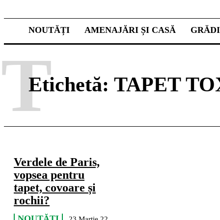
NOUTĂȚI
AMENAJĂRI ȘI CASĂ
GRĂD
T
Etichetă:
TAPET TO
Verdele de Paris,
vopsea pentru
tapet, covoare și
rochii?
NOUTĂȚI
23 Martie 22