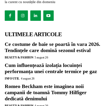
la curent cu noutățile din domeniu
ULTIMELE ARTICOLE
Ce costume de baie se poartă în vara 2026.
Tendințele care domină sezonul estival
BEAUTY & FASHION
5 august 26
Cum influențează izolația locuinței
performanța unei centrale termice pe gaz
INFO UTIL
4 august 26
Romeo Beckham este imaginea noii
campanii de toamnă Tommy Hilfiger
dedicată denimului
BEAUTY & FASHION
4 august 26