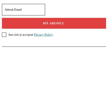
MĂ ABONEZ
Am citit și acceptat
Privacy Policy
.
Casoteca.ro
Noutăți
Amenajări
Grădină
Info Util
InformaTeca.ro
Știri
Politică
Economie
Educație
Sport
Agricultură
Casă și Grădină
Agroteca.ro
La Zi
Produse
Utilaje
Pedagoteca.ro
Știrile din Educație
Preșcolar
Școală
Universitar
Studii în Străinătate
MoneyBuzz
Bani
Business
Tech
Green
Retail
București
English
Goool.ro
Superliga
Liga 2
Liga 3
Steaua
Dinamo
Rapid