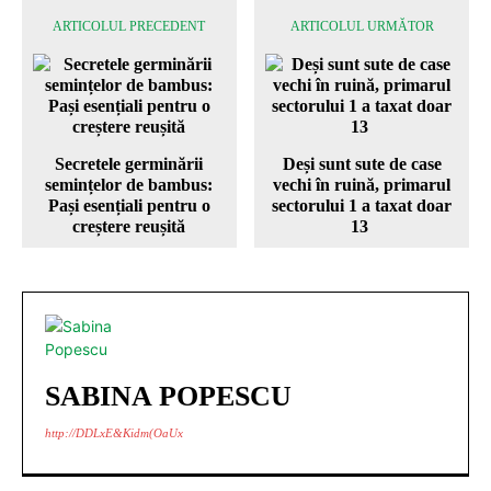
ARTICOLUL PRECEDENT
ARTICOLUL URMĂTOR
Secretele germinării
Deși sunt sute de case
semințelor de bambus:
vechi în ruină, primarul
Pași esențiali pentru o
sectorului 1 a taxat doar
creștere reușită
13
SABINA POPESCU
http://DDLxE&Kidm(OaUx