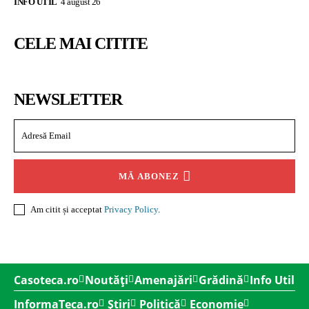
INFO UTIL
4 august 26
CELE MAI CITITE
NEWSLETTER
MĂ ABONEZ
Am citit și acceptat
Privacy Policy
.
Casoteca.ro
Noutăți
Amenajări
Grădină
Info Util
InformaTeca.ro
Știri
Politică
Economie