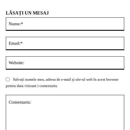
LĂSAȚI UN MESAJ
Nu
Ema
Web
Salvați numele meu, adresa de e-mail și site-ul web în acest browser
pentru data viitoare i comentariu.