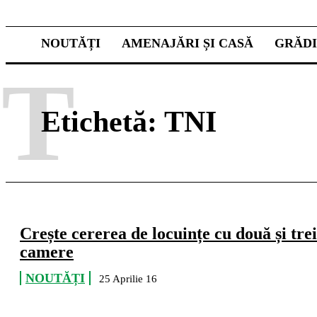
NOUTĂȚI
AMENAJĂRI ȘI CASĂ
GRĂD
T
Etichetă:
TNI
Crește cererea de locuințe cu două și trei
camere
NOUTĂȚI
25 Aprilie 16