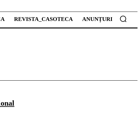
CA
REVISTA_CASOTECA
ANUNȚURI
ional