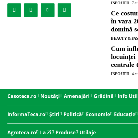
INFO UTIL
7 a
Ce costu
în vara 2
domină se
BEAUTY & FA
Cum influ
locuinței
centrale 
INFO UTIL
4 a
Casoteca.ro
Noutăți
Amenajări
Grădină
Info Util
InformaTeca.ro
Știri
Politică
Economie
Educație
Agroteca.ro
La Zi
Produse
Utilaje