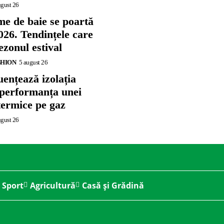
ugust 26
me de baie se poartă
026. Tendințele care
zonul estival
SHION
5 august 26
ențează izolația
 performanța unei
termice pe gaz
ugust 26
Sport
Agricultură
Casă și Grădină