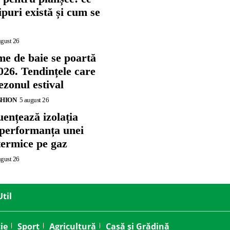
tipuri există și cum se
ugust 26
me de baie se poartă
026. Tendințele care
zonul estival
SHION
5 august 26
ențează izolația
 performanța unei
termice pe gaz
ugust 26
Util
ie
Sport
Agricultură
Casă și Grădină