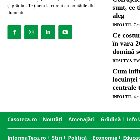
și grădini. Te ținem la curent cu noutățile din
sunt, ce 
domeniu
aleg
INFO UTIL
7 a
Ce costu
în vara 2
domină se
BEAUTY & FA
Cum influ
locuinței
centrale 
INFO UTIL
4 a
Casoteca.ro
Noutăți
Amenajări
Grădină
Info 
InformaTeca.ro
Știri
Politică
Economie
Educaț