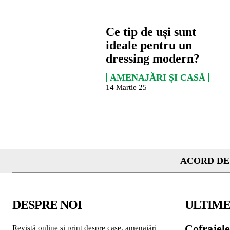
Ce tip de uși sunt
ideale pentru un
dressing modern?
AMENAJĂRI ȘI CASĂ
14 Martie 25
ACORD DE
DESPRE NOI
ULTIME
Cofrajele
Revistă online și print despre case, amenajări