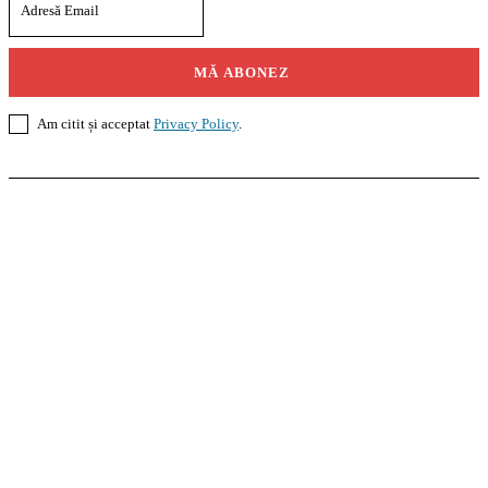
MĂ ABONEZ
Am citit și acceptat
Privacy Policy
.
Casoteca.ro
Noutăți
Amenajări
Grădină
Info Util
InformaTeca.ro
Știri
Politică
Economie
Educație
Sport
Agricultură
Casă și Grădină
Agroteca.ro
La Zi
Produse
Utilaje
Pedagoteca.ro
Știrile din Educație
Preșcolar
Școală
Universitar
Studii în Străinătate
MoneyBuzz
Bani
Business
Tech
Green
Retail
București
English
Goool.ro
Superliga
Liga 2
Liga 3
Steaua
Dinamo
Rapid
PRescu
România Informată
Curierul Național
Prahova Liberă
Slatina Buzz
HomeTalks