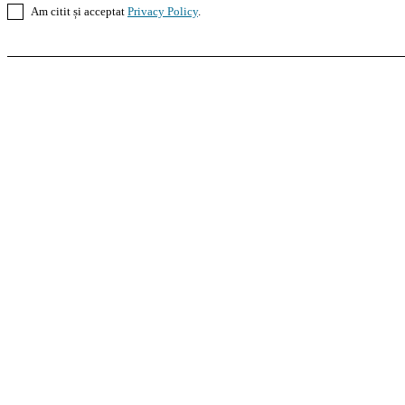
Am citit și acceptat
Privacy Policy
.
Casoteca.ro
Noutăți
Amenajări
Grădină
Info Util
InformaTeca.ro
Știri
Politică
Economie
Educație
S
Agroteca.ro
La Zi
Produse
Utilaje
Pedagoteca.ro
Știrile din Educație
Preșcolar
Școal
MoneyBuzz
Bani
Business
Tech
Green
Retail
Bucu
Goool.ro
Superliga
Liga 2
Liga 3
Steaua
Dinamo
R
PRescu
România Informată
Curierul Național
Pra