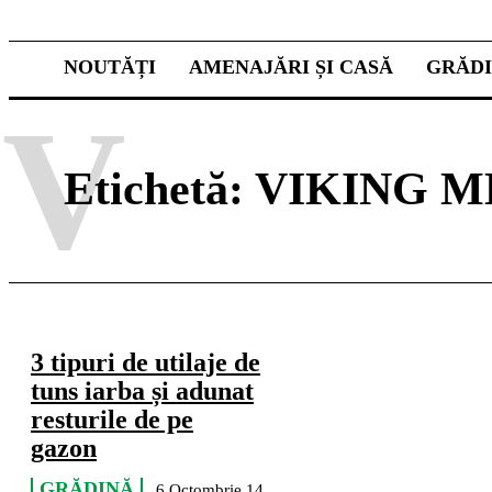
NOUTĂȚI
AMENAJĂRI ȘI CASĂ
GRĂD
V
Etichetă:
VIKING ME
3 tipuri de utilaje de
tuns iarba și adunat
resturile de pe
gazon
GRĂDINĂ
6 Octombrie 14