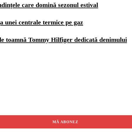
dințele care domină sezonul estival
a unei centrale termice pe gaz
de toamnă Tommy Hilfiger dedicată denimului
MĂ ABONEZ