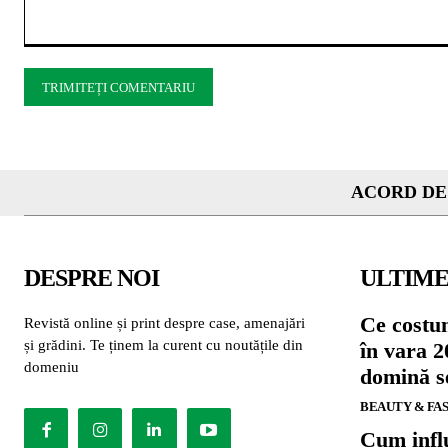
Comentariu:
ACORD DE
DESPRE NOI
ULTIME
Ce costu
Revistă online și print despre case, amenajări
și grădini. Te ținem la curent cu noutățile din
în vara 2
domeniu
domină se
BEAUTY & FA
Cum influ