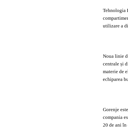
Tehnologia I
compartiment
utilizare a d
Noua linie d
centrale și d
materie de el
echiparea bu
Gorenje este
compania est
20 de ani în 