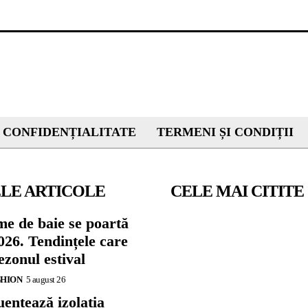
 CONFIDENȚIALITATE
TERMENI ȘI CONDIȚII
LE ARTICOLE
CELE MAI CITITE
me de baie se poartă
026. Tendințele care
zonul estival
SHION
5 august 26
ențează izolația