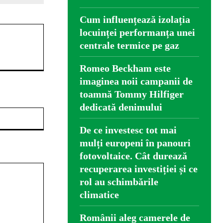
Cum influențează izolația
locuinței performanța unei
centrale termice pe gaz
Romeo Beckham este
imaginea noii campanii de
toamnă Tommy Hilfiger
dedicată denimului
Website:
De ce investesc tot mai
mulți europeni în panouri
fotovoltaice. Cât durează
recuperarea investiției și ce
rol au schimbările
climatice
Românii aleg camerele de