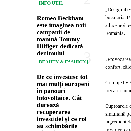
INFO UTIL
„Designul es
Romeo Beckham
bucătăria. P
este imaginea noii
aduce noi pe
campanii de
România.
toamnă Tommy
Hilfiger dedicată
denimului
„Provocarea 
BEAUTY & FASHION
confort, căld
De ce investesc tot
Gorenje by S
mai mulți europeni
în panouri
fiecărei locu
fotovoltaice. Cât
durează
Cuptoarele d
recuperarea
simultană pe
investiției și ce rol
ingredientel
au schimbările
Inverter, ca