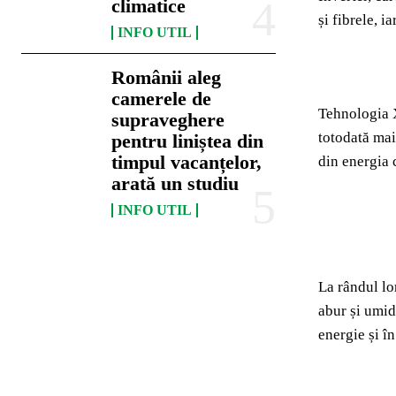
climatice
și fibrele, i
INFO UTIL
Românii aleg
camerele de
Tehnologia X
supraveghere
totodată mai
pentru liniștea din
timpul vacanțelor,
din energia
arată un studiu
INFO UTIL
La rândul lo
abur și umid
energie și î