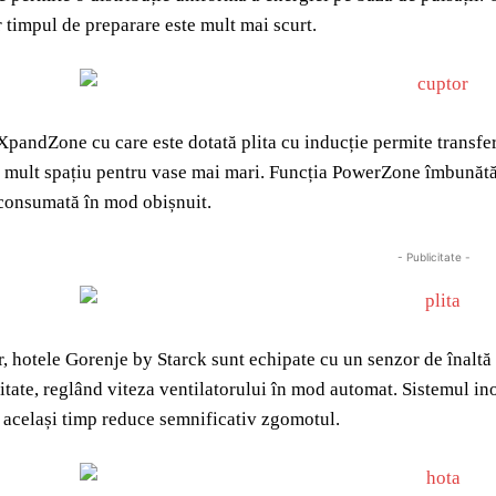
ar timpul de preparare este mult mai scurt.
pandZone cu care este dotată plita cu inducție permite transferul 
 mult spațiu pentru vase mai mari. Funcția PowerZone îmbunătăţ
 consumată în mod obișnuit.
- Publicitate -
r, hotele Gorenje by Starck sunt echipate cu un senzor de înaltă
itate, reglând viteza ventilatorului în mod automat. Sistemul i
n același timp reduce semnificativ zgomotul.