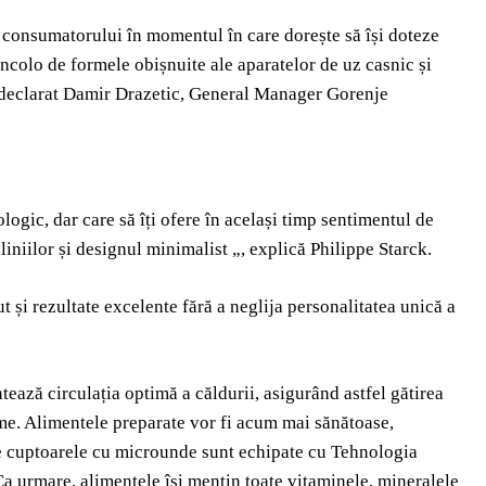
consumatorului în momentul în care dorește să își doteze
incolo de formele obișnuite ale aparatelor de uz casnic și
 a declarat Damir Drazetic, General Manager Gorenje
ogic, dar care să îți ofere în același timp sentimentul de
liniilor și designul minimalist „, explică Philippe Starck.
 și rezultate excelente fără a neglija personalitatea unică a
ează circulația optimă a căldurii, asigurând astfel gătirea
rome. Alimentele preparate vor fi acum mai sănătoase,
oate cuptoarele cu microunde sunt echipate cu Tehnologia
 Ca urmare, alimentele își mențin toate vitaminele, mineralele