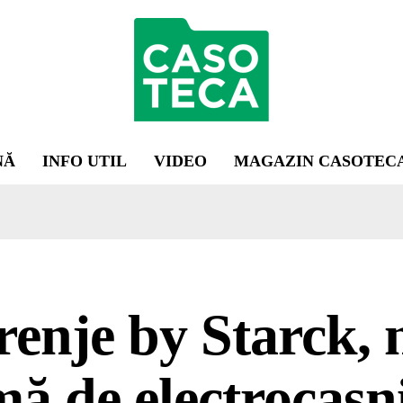
NĂ
INFO UTIL
VIDEO
MAGAZIN CASOTEC
enje by Starck, 
ă de electrocasn