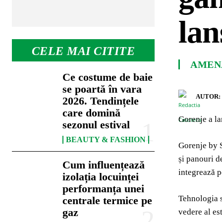
lan
CELE MAI CITITE
AMENA
Ce costume de baie
se poartă în vara
AUTOR:
2026. Tendințele
care domină
Gorenje a la
sezonul estival
BEAUTY & FASHION
Gorenje by S
și panouri d
Cum influențează
integrează pe
izolația locuinței
performanța unei
Tehnologia s
centrale termice pe
gaz
vedere al est