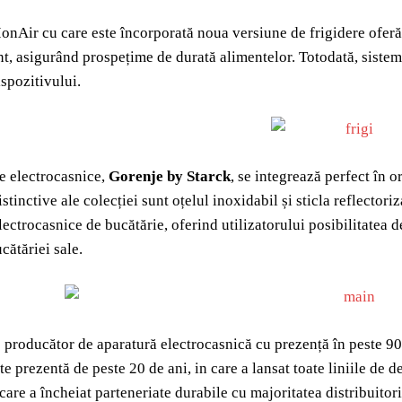
onAir cu care este încorporată noua versiune de frigidere oferă
, asigurând prospețime de durată alimentelor. Totodată, sistem
ispozitivului.
e electrocasnice,
Gorenje by Starck
, se integrează perfect în 
istinctive ale colecției sunt oțelul inoxidabil și sticla reflecto
ectrocasnice de bucătărie, oferind utilizatorului posibilitatea de 
cătăriei sale.
 producător de aparatură electrocasnică cu prezență în peste 90 
e prezentă de peste 20 de ani, in care a lansat toate liniile de 
care a încheiat parteneriate durabile cu majoritatea distribuitori