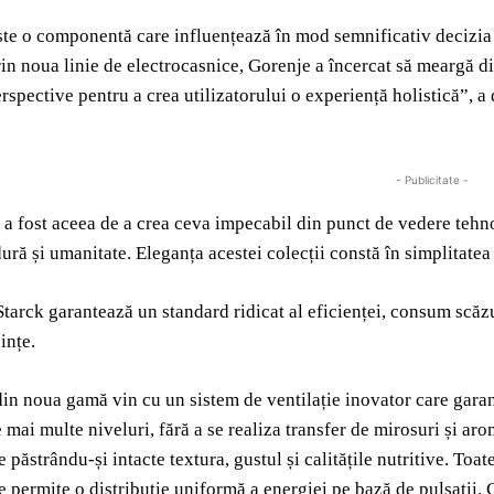
te o componentă care influențează în mod semnificativ decizia 
rin noua linie de electrocasnice, Gorenje a încercat să meargă d
rspective pentru a crea utilizatorului o experiență holistică”,
- Publicitate -
a fost aceea de a crea ceva impecabil din punct de vedere tehnol
ură și umanitate. Eleganța acestei colecții constă în simplitatea 
tarck garantează un standard ridicat al eficienței, consum scăzut
ințe.
in noua gamă vin cu un sistem de ventilație inovator care garant
 mai multe niveluri, fără a se realiza transfer de mirosuri și a
e păstrându-și intacte textura, gustul și calitățile nutritive. T
re permite o distribuție uniformă a energiei pe bază de pulsații.