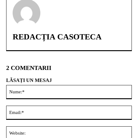
REDACȚIA CASOTECA
2 COMENTARII
LĂSAȚI UN MESAJ
Nu
Ema
Web