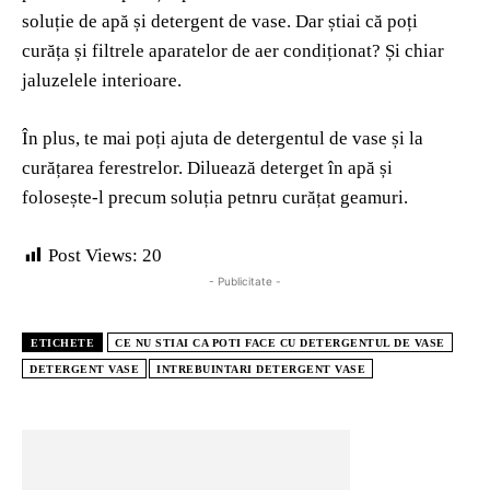
soluție de apă și detergent de vase. Dar știai că poți
curăța și filtrele aparatelor de aer condiționat? Și chiar
jaluzelele interioare.
În plus, te mai poți ajuta de detergentul de vase și la
curățarea ferestrelor. Diluează deterget în apă și
folosește-l precum soluția petnru curățat geamuri.
Post Views:
20
- Publicitate -
ETICHETE
CE NU STIAI CA POTI FACE CU DETERGENTUL DE VASE
DETERGENT VASE
INTREBUINTARI DETERGENT VASE