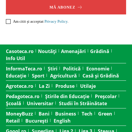
MĂ ABONEZ
Am citit și acceptat
Privacy Policy
.
Casoteca.ro
Noutăți
Amenajări
Grădină
Info Util
InformaTeca.ro
Știri
Politică
Economie
Educație
Sport
Agricultură
Casă și Grădină
Agroteca.ro
La Zi
Produse
Utilaje
Pedagoteca.ro
Știrile din Educație
Preșcolar
Școală
Universitar
Studii în Străinătate
MoneyBuzz
Bani
Business
Tech
Green
Retail
București
English
Goool.ro
Superliga
Liga 2
Liga 3
Steaua