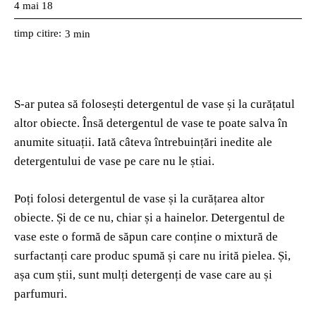
4 mai 18
timp citire:
3
min
S-ar putea să folosești detergentul de vase și la curățatul
altor obiecte. Însă detergentul de vase te poate salva în
anumite situații. Iată câteva întrebuințări inedite ale
detergentului de vase pe care nu le știai.
Poți folosi detergentul de vase și la curățarea altor
obiecte. Și de ce nu, chiar și a hainelor. Detergentul de
vase este o formă de săpun care conține o mixtură de
surfactanți care produc spumă și care nu irită pielea. Și,
așa cum știi, sunt mulți detergenți de vase care au și
parfumuri.