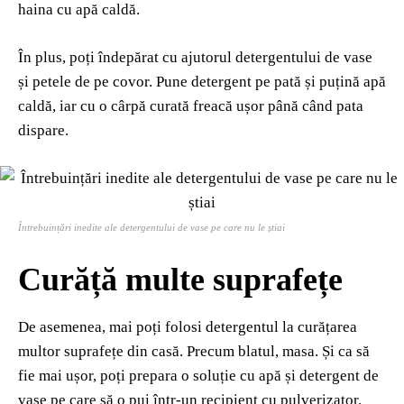
haina cu apă caldă.
În plus, poți îndepărat cu ajutorul detergentului de vase
și petele de pe covor. Pune detergent pe pată și puțină apă
caldă, iar cu o cârpă curată freacă ușor până când pata
dispare.
Întrebuințări inedite ale detergentului de vase pe care nu le știai
Curăță multe suprafețe
De asemenea, mai poți folosi detergentul la curățarea
multor suprafețe din casă. Precum blatul, masa. Și ca să
fie mai ușor, poți prepara o soluție cu apă și detergent de
vase pe care să o pui într-un recipient cu pulverizator.