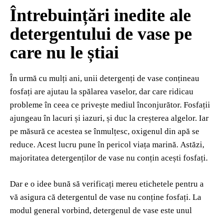
Întrebuințări inedite ale
detergentului de vase pe
care nu le știai
În urmă cu mulți ani, unii detergenți de vase conțineau
fosfați are ajutau la spălarea vaselor, dar care ridicau
probleme în ceea ce privește mediul înconjurător. Fosfații
ajungeau în lacuri și iazuri, și duc la creșterea algelor. Iar
pe măsură ce acestea se înmulțesc, oxigenul din apă se
reduce. Acest lucru pune în pericol viața marină. Astăzi,
majoritatea detergenților de vase nu conțin acești fosfați.
Dar e o idee bună să verificați mereu etichetele pentru a
vă asigura că detergentul de vase nu conține fosfați. La
modul general vorbind, detergenul de vase este unul