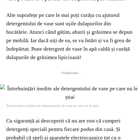
Alte suprafețe pe care le mai poți curăța cu ajutorul
detergentului de vase sunt ușile dulapurilor din
bucătărie. Atunci când gătim, aburii și grăsimea se depun
pe mobilă. Iar dacă uiți de ea, se va întări și va fi greu de
îndepărtat. Pune detergent de vase în apă caldă și curăță
dulapurile de grăsimea lipicioasă!
- Publicitate -
Întrebuințări inedite ale detergentului de vase pe care nu le știai
Cu siguranță ai descoperit că nu are rost că cumperi
detergenți speciali pentru fiecare podus din casă. Și
probabil că speli și aparatele electrocasnice tot cu o