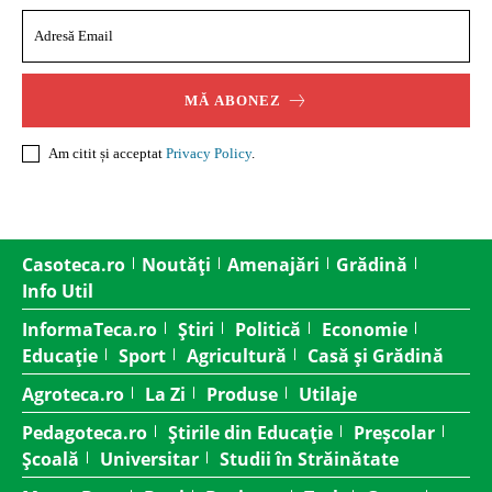
MĂ ABONEZ
Am citit și acceptat
Privacy Policy
.
Casoteca.ro
Noutăți
Amenajări
Grădină
Info Util
InformaTeca.ro
Știri
Politică
Economie
Educație
Sport
Agricultură
Casă și Grădină
Agroteca.ro
La Zi
Produse
Utilaje
Pedagoteca.ro
Știrile din Educație
Preșcolar
Școală
Universitar
Studii în Străinătate