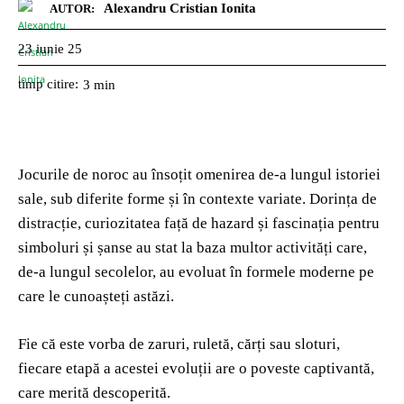
Alexandru Cristian Ionita
AUTOR:
23 iunie 25
timp citire:
3
min
Jocurile de noroc au însoțit omenirea de-a lungul istoriei
sale, sub diferite forme și în contexte variate. Dorința de
distracție, curiozitatea față de hazard și fascinația pentru
simboluri și șanse au stat la baza multor activități care,
de-a lungul secolelor, au evoluat în formele moderne pe
care le cunoașteți astăzi.
Fie că este vorba de zaruri, ruletă, cărți sau sloturi,
fiecare etapă a acestei evoluții are o poveste captivantă,
care merită descoperită.