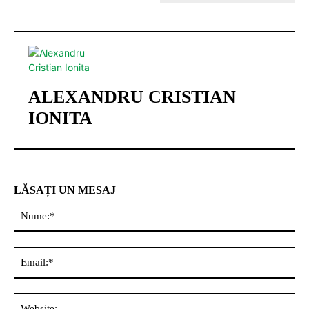
ALEXANDRU CRISTIAN
IONITA
LĂSAȚI UN MESAJ
Nu
Ema
Web